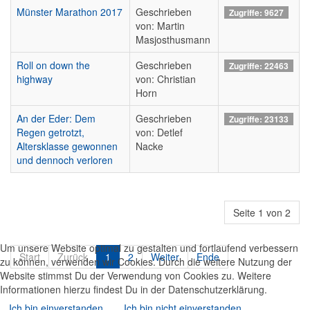
Münster Marathon 2017
Geschrieben
Zugriffe: 9627
von: Martin
Masjosthusmann
Roll on down the
Geschrieben
Zugriffe: 22463
highway
von: Christian
Horn
An der Eder: Dem
Geschrieben
Zugriffe: 23133
Regen getrotzt,
von: Detlef
Altersklasse gewonnen
Nacke
und dennoch verloren
Seite 1 von 2
Um unsere Website optimal zu gestalten und fortlaufend verbessern
Start
Zurück
1
2
Weiter
Ende
zu können, verwenden wir Cookies. Durch die weitere Nutzung der
Website stimmst Du der Verwendung von Cookies zu. Weitere
Informationen hierzu findest Du in der Datenschutzerklärung.
Ich bin einverstanden
Ich bin nicht einverstanden