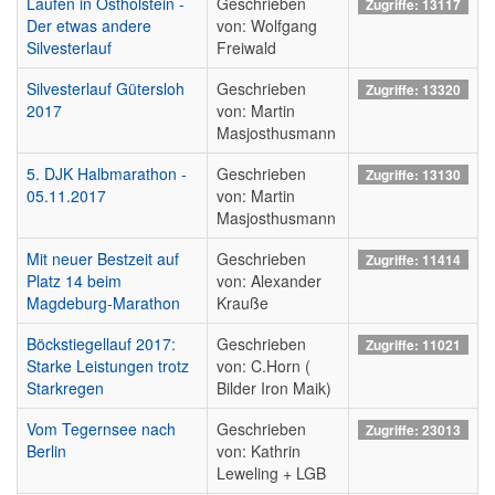
Laufen in Ostholstein -
Geschrieben
Zugriffe: 13117
Der etwas andere
von: Wolfgang
Silvesterlauf
Freiwald
Silvesterlauf Gütersloh
Geschrieben
Zugriffe: 13320
2017
von: Martin
Masjosthusmann
5. DJK Halbmarathon -
Geschrieben
Zugriffe: 13130
05.11.2017
von: Martin
Masjosthusmann
Mit neuer Bestzeit auf
Geschrieben
Zugriffe: 11414
Platz 14 beim
von: Alexander
Magdeburg-Marathon
Krauße
Böckstiegellauf 2017:
Geschrieben
Zugriffe: 11021
Starke Leistungen trotz
von: C.Horn (
Starkregen
Bilder Iron Maik)
Vom Tegernsee nach
Geschrieben
Zugriffe: 23013
Berlin
von: Kathrin
Leweling + LGB