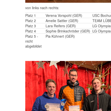
von links nach rechts:
Platz 1
Verena Vorspohl (GER)
USC Boch
Platz 2
Amelie Sattler (GER)
TEAM LÜB
Platz 3
Lara Reifers (GER)
LG Olympi
Platz 4
Sophie Brinkschröder (GER)
LG Olympi
Platz 5 -
Pia Kühnert (GER)
nicht
abgebildet