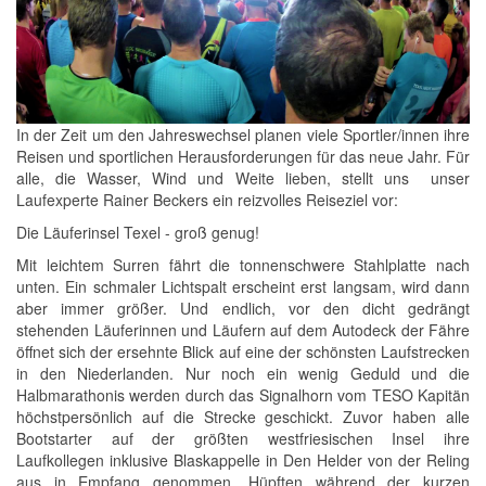
In der Zeit um den Jahreswechsel planen viele Sportler/innen ihre
Reisen und sportlichen Herausforderungen für das neue Jahr. Für
alle, die Wasser, Wind und Weite lieben, stellt uns unser
Laufexperte Rainer Beckers ein reizvolles Reiseziel vor:
Die Läuferinsel Texel - groß genug!
Mit leichtem Surren fährt die tonnenschwere Stahlplatte nach
unten. Ein schmaler Lichtspalt erscheint erst langsam, wird dann
aber immer größer. Und endlich, vor den dicht gedrängt
stehenden Läuferinnen und Läufern auf dem Autodeck der Fähre
öffnet sich der ersehnte Blick auf eine der schönsten Laufstrecken
in den Niederlanden. Nur noch ein wenig Geduld und die
Halbmarathonis werden durch das Signalhorn vom TESO Kapitän
höchstpersönlich auf die Strecke geschickt. Zuvor haben alle
Bootstarter auf der größten westfriesischen Insel ihre
Laufkollegen inklusive Blaskappelle in Den Helder von der Reling
aus in Empfang genommen. Hüpften während der kurzen