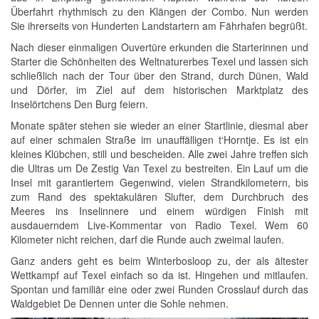
Überfahrt rhythmisch zu den Klängen der Combo. Nun werden
Sie ihrerseits von Hunderten Landstartern am Fährhafen begrüßt.
Nach dieser einmaligen Ouvertüre erkunden die Starterinnen und
Starter die Schönheiten des Weltnaturerbes Texel und lassen sich
schließlich nach der Tour über den Strand, durch Dünen, Wald
und Dörfer, im Ziel auf dem historischen Marktplatz des
Inselörtchens Den Burg feiern.
Monate später stehen sie wieder an einer Startlinie, diesmal aber
auf einer schmalen Straße im unauffälligen t‘Horntje. Es ist ein
kleines Klübchen, still und bescheiden. Alle zwei Jahre treffen sich
die Ultras um De Zestig Van Texel zu bestreiten. Ein Lauf um die
Insel mit garantiertem Gegenwind, vielen Strandkilometern, bis
zum Rand des spektakulären Slufter, dem Durchbruch des
Meeres ins Inselinnere und einem würdigen Finish mit
ausdauerndem Live-Kommentar von Radio Texel. Wem 60
Kilometer nicht reichen, darf die Runde auch zweimal laufen.
Ganz anders geht es beim Winterbosloop zu, der als ältester
Wettkampf auf Texel einfach so da ist. Hingehen und mitlaufen.
Spontan und familiär eine oder zwei Runden Crosslauf durch das
Waldgebiet De Dennen unter die Sohle nehmen.