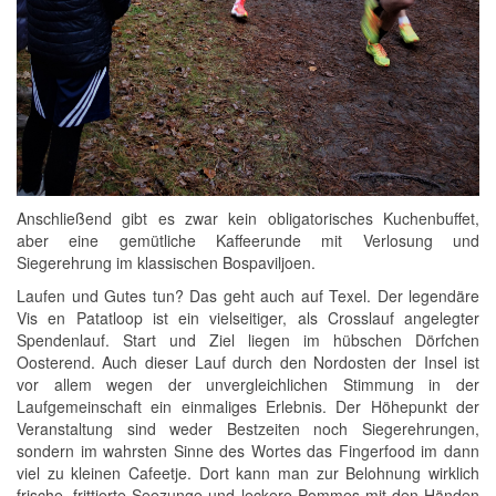
Anschließend gibt es zwar kein obligatorisches Kuchenbuffet,
aber eine gemütliche Kaffeerunde mit Verlosung und
Siegerehrung im klassischen Bospaviljoen.
Laufen und Gutes tun? Das geht auch auf Texel. Der legendäre
Vis en Patatloop ist ein vielseitiger, als Crosslauf angelegter
Spendenlauf. Start und Ziel liegen im hübschen Dörfchen
Oosterend. Auch dieser Lauf durch den Nordosten der Insel ist
vor allem wegen der unvergleichlichen Stimmung in der
Laufgemeinschaft ein einmaliges Erlebnis. Der Höhepunkt der
Veranstaltung sind weder Bestzeiten noch Siegerehrungen,
sondern im wahrsten Sinne des Wortes das Fingerfood im dann
viel zu kleinen Cafeetje. Dort kann man zur Belohnung wirklich
frische, frittierte Seezunge und leckere Pommes mit den Händen