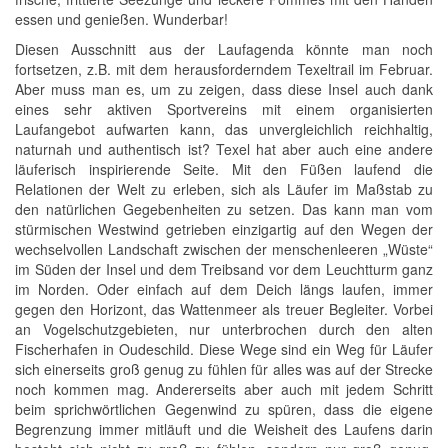
essen und genießen. Wunderbar!
Diesen Ausschnitt aus der Laufagenda könnte man noch
fortsetzen, z.B. mit dem herausforderndem Texeltrail im Februar.
Aber muss man es, um zu zeigen, dass diese Insel auch dank
eines sehr aktiven Sportvereins mit einem organisierten
Laufangebot aufwarten kann, das unvergleichlich reichhaltig,
naturnah und authentisch ist? Texel hat aber auch eine andere
läuferisch inspirierende Seite. Mit den Füßen laufend die
Relationen der Welt zu erleben, sich als Läufer im Maßstab zu
den natürlichen Gegebenheiten zu setzen. Das kann man vom
stürmischen Westwind getrieben einzigartig auf den Wegen der
wechselvollen Landschaft zwischen der menschenleeren „Wüste“
im Süden der Insel und dem Treibsand vor dem Leuchtturm ganz
im Norden. Oder einfach auf dem Deich längs laufen, immer
gegen den Horizont, das Wattenmeer als treuer Begleiter. Vorbei
an Vogelschutzgebieten, nur unterbrochen durch den alten
Fischerhafen in Oudeschild. Diese Wege sind ein Weg für Läufer
sich einerseits groß genug zu fühlen für alles was auf der Strecke
noch kommen mag. Andererseits aber auch mit jedem Schritt
beim sprichwörtlichen Gegenwind zu spüren, dass die eigene
Begrenzung immer mitläuft und die Weisheit des Laufens darin