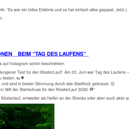
k: “Es war ein tolles Erlebnis und es hat einfach alles gepasst. Jetzt 
rt.
SONEN BEIM “TAG DES LAUFENS”
s auf Instagram schön beschrieben:
ungener Test für den KlosterLauf! Am 03. Juni war Tag des Laufens – 
u testen. 👟🌳
 und sind in bester Stimmung durch das Stadtholz gebraust. 😊
n fällt der Startschuss für den KlosterLauf 2026! 🏁”
 Klosterlauf, entweder als Helfer an der Strecke oder aber auch aktiv 