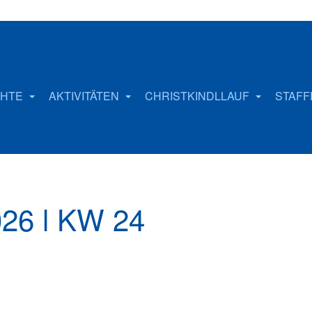
CHTE
AKTIVITÄTEN
CHRISTKINDLLAUF
STAF
026 l KW 24
6