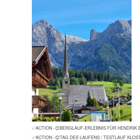
✅ACTION -😊BERGLAUF-ERLEBNIS FÜR HEND
✅ACTION -😊TAG DES LAUFENS / TESTLAUF KLO