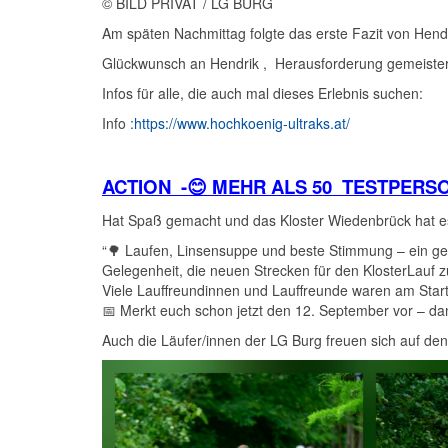
© BILD PRIVAT / LG BURG
Am späten Nachmittag folgte das erste Fazit von Hendri
Glückwunsch an Hendrik , Herausforderung gemeiste
Infos für alle, die auch mal dieses Erlebnis suchen:
Info :
https://www.hochkoenig-ultraks.at/
ACTION -😊 MEHR ALS 50 TESTPER
Hat Spaß gemacht und das Kloster Wiedenbrück hat e
“🌳 Laufen, Linsensuppe und beste Stimmung – ein gel
Gelegenheit, die neuen Strecken für den KlosterLauf z
Viele Lauffreundinnen und Lauffreunde waren am Start
📅 Merkt euch schon jetzt den 12. September vor – dan
Auch die Läufer/innen der LG Burg freuen sich auf den