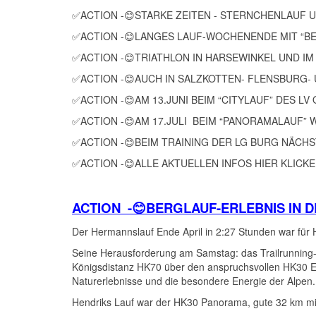
✅ACTION -😊STARKE ZEITEN - STERNCHENLAU
✅ACTION -😊LANGES LAUF-WOCHENENDE MIT 
✅ACTION -😊TRIATHLON IN HARSEWINKEL UND
✅ACTION -😊AUCH IN SALZKOTTEN- FLENSBURG-
✅ACTION -😊AM 13.JUNI BEIM “CITYLAUF” DES L
✅ACTION -😊AM 17.JULI BEIM “PANORAMALAUF
✅ACTION -😊BEIM TRAINING DER LG BURG NÄC
✅ACTION -😊ALLE AKTUELLEN INFOS HIER KLIC
ACTION -😊BERGLAUF-ERLEBNIS IN
Der Hermannslauf Ende April in 2:27 Stunden war für
Seine Herausforderung am Samstag: das Trailrunning-E
Königsdistanz HK70 über den anspruchsvollen HK30 Ext
Naturerlebnisse und die besondere Energie der Alpen. 
Hendriks Lauf war der HK30 Panorama, gute 32 km mi