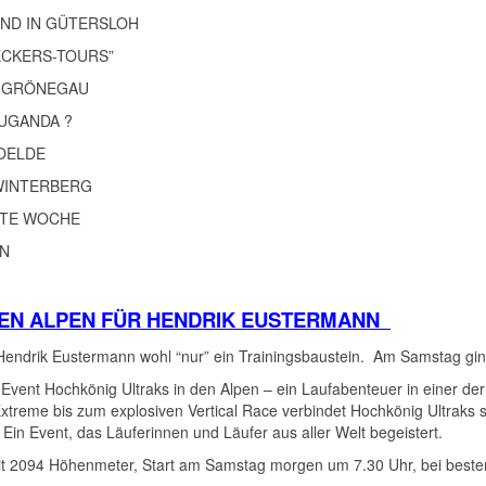
F UND IN GÜTERSLOH
“BECKERS-TOURS”
 IM GRÖNEGAU
 UGANDA ?
V OELDE
” WINTERBERG
HSTE WOCHE
KEN
 DEN ALPEN FÜR HENDRIK EUSTERMANN
 Hendrik Eustermann wohl “nur” ein Trainingsbaustein. Am Samstag g
vent Hochkönig Ultraks in den Alpen – ein Laufabenteuer in einer de
reme bis zum explosiven Vertical Race verbindet Hochkönig Ultraks sp
Ein Event, das Läuferinnen und Läufer aus aller Welt begeistert.
t 2094 Höhenmeter, Start am Samstag morgen um 7.30 Uhr, bei best